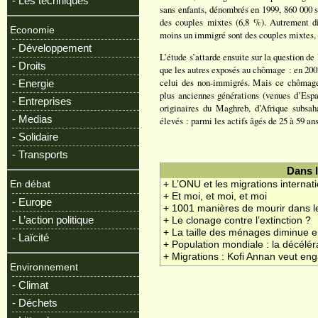
- Les techniques
sans enfants, dénombrés en 1999, 860 000 s
des couples mixtes (6,8 %). Autrement d
Economie
moins un immigré sont des couples mixtes, »
- Développement
L’étude s’attarde ensuite sur la question de
- Droits
que les autres exposés au chômage : en 2002
celui des non-immigrés. Mais ce chômage d
- Energie
plus anciennes générations (venues d’Espa
- Entreprises
originaires du Maghreb, d’Afrique subsa
- Medias
élevés : parmi les actifs âgés de 25 à 59 an
- Solidaire
- Transports
Dans 
En débat
+ L’ONU et les migrations internat
+ Et moi, et moi, et moi
- Europe
+ 1001 manières de mourir dans 
- L’action politique
+ Le clonage contre l’extinction ?
+ La taille des ménages diminue 
- Laïcité
+ Population mondiale : la décélér
+ Migrations : Kofi Annan veut en
Environnement
- Climat
- Déchets