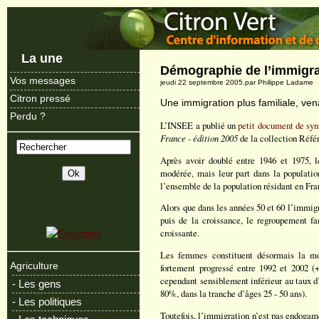
La une
Démographie de l’immigra
Vos messages
jeudi 22 septembre 2005.par Philippe Ladame
Citron pressé
Une immigration plus familiale, ven
Perdu ?
L’INSEE a publié un
petit document de syn
France - édition 2005
de la collection Réfé
Après avoir doublé entre 1946 et 1975, 
modérée, mais leur part dans la population
l’ensemble de la population résidant en Fr
Alors que dans les années 50 et 60 l’immigr
puis de la croissance, le regroupement fa
croissante.
Les femmes constituent désormais la moi
Agriculture
fortement progressé entre 1992 et 2002 (+
cependant sensiblement inférieur au taux 
- Les gens
80%, dans la tranche d’âges 25 - 50 ans).
- Les politiques
Toutefois, l’immigration n’est pas endogame