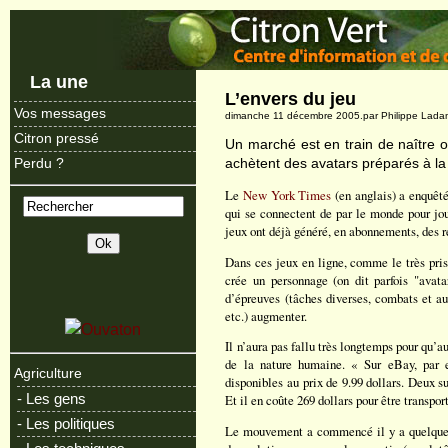
La une
L’envers du jeu
Vos messages
dimanche 11 décembre 2005.par Philippe Lad
Citron pressé
Un marché est en train de naître 
achètent des avatars préparés à la
Perdu ?
Le
New York Times
(en anglais) a enquêt
qui se connectent de par le monde pour joue
jeux ont déjà généré, en abonnements, des r
Dans ces jeux en ligne, comme le très pri
crée un personnage (on dit parfois "avatar
d’épreuves (tâches diverses, combats et au
etc.) augmenter.
Il n’aura pas fallu très longtemps pour qu’a
de la nature humaine. « Sur eBay, par 
Agriculture
disponibles au prix de 9.99 dollars. Deux s
- Les gens
Et il en coûte 269 dollars pour être transpo
- Les politiques
Le mouvement a commencé il y a quelques 