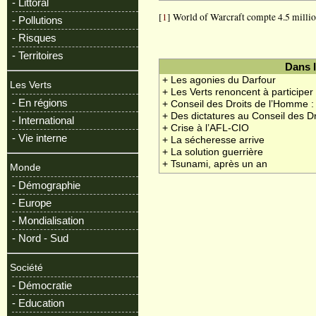
- Littoral
[
1
] World of Warcraft compte 4.5 milli
- Pollutions
- Risques
- Territoires
Dans 
+ Les agonies du Darfour
Les Verts
+ Les Verts renoncent à particip
- En régions
+ Conseil des Droits de l’Homme : 
+ Des dictatures au Conseil des 
- International
+ Crise à l’AFL-CIO
- Vie interne
+ La sécheresse arrive
+ La solution guerrière
+ Tsunami, après un an
Monde
- Démographie
- Europe
- Mondialisation
- Nord - Sud
Société
- Démocratie
- Education