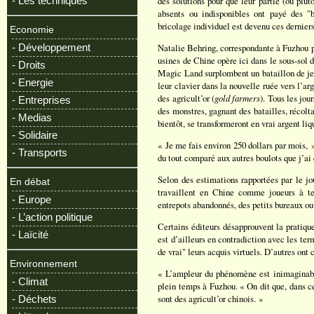
- Les techniques
des solutions pour que leur partie (ou plutô
absents ou indisponibles ont payé des "
bricolage individuel est devenu ces dernie
Economie
- Développement
Natalie Behring, correspondante à Fuzhou p
usines de Chine opère ici dans le sous-sol d
- Droits
Magic Land surplombent un bataillon de jeu
- Energie
leur clavier dans la nouvelle ruée vers l’ar
des agricult’or (
gold farmers
). Tous les jou
- Entreprises
des monstres, gagnant des batailles, récolta
- Medias
bientôt, se transformeront en vrai argent liq
- Solidaire
« Je me fais environ 250 dollars par mois,
- Transports
du tout comparé aux autres boulots que j’ai 
Selon des estimations rapportées par le jo
En débat
travaillent en Chine comme joueurs à te
- Europe
entrepots abandonnés, des petits bureaux ou
- L’action politique
Certains éditeurs désapprouvent la pratique
- Laïcité
est d’ailleurs en contradiction avec les ter
de vrai" leurs acquis virtuels. D’autres ont
Environnement
« L’ampleur du phénomène est inimaginabl
- Climat
plein temps à Fuzhou. « On dit que, dans ce
sont des agricult’or chinois. »
- Déchets