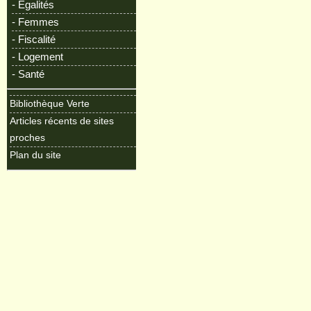
- Egalités
- Femmes
- Fiscalité
- Logement
- Santé
Bibliothèque Verte
Articles récents de sites
proches
Plan du site