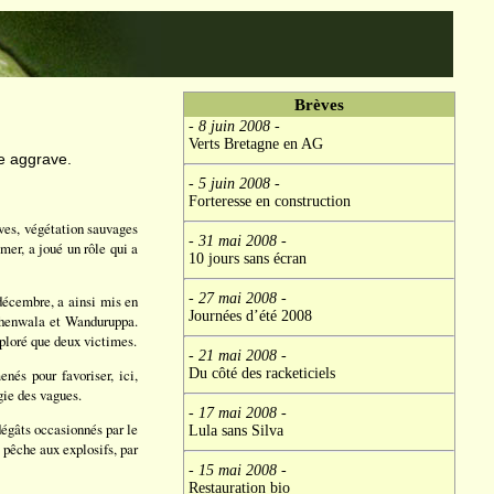
Brèves
- 8 juin 2008
-
Verts Bretagne en AG
de aggrave.
- 5 juin 2008
-
Forteresse en construction
ves, végétation sauvages
- 31 mai 2008
-
 mer, a joué un rôle qui a
10 jours sans écran
- 27 mai 2008
-
décembre, a ainsi mis en
Journées d’été 2008
puhenwala et Wanduruppa.
éploré que deux victimes.
- 21 mai 2008
-
Du côté des racketiciels
nés pour favoriser, ici,
gie des vagues.
- 17 mai 2008
-
dégâts occasionnés par le
Lula sans Silva
a pêche aux explosifs, par
- 15 mai 2008
-
Restauration bio