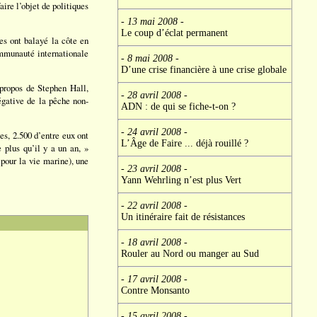
aire l’objet de politiques
- 13 mai 2008
-
Le coup d’éclat permanent
s ont balayé la côte en
ommunauté internationale
- 8 mai 2008
-
D’une crise financière à une crise globale
 propos de Stephen Hall,
- 28 avril 2008
-
égative de la pêche non-
ADN : de qui se fiche-t-on ?
- 24 avril 2008
-
s, 2.500 d’entre eux ont
L’Âge de Faire ... déjà rouillé ?
 plus qu’il y a un an, »
 pour la vie marine), une
- 23 avril 2008
-
Yann Wehrling n’est plus Vert
- 22 avril 2008
-
Un itinéraire fait de résistances
- 18 avril 2008
-
Rouler au Nord ou manger au Sud
- 17 avril 2008
-
Contre Monsanto
- 15 avril 2008
-