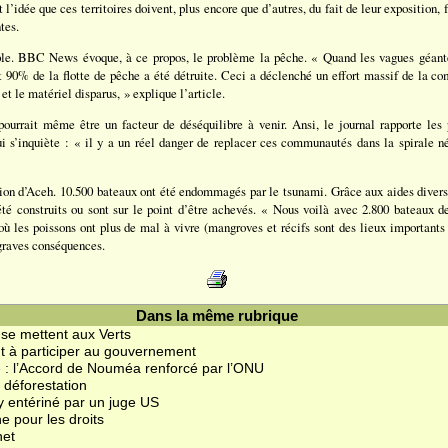
l’idée que ces territoires doivent, plus encore que d’autres, du fait de leur exposition, f
tes.
ple. BBC News évoque, à ce propos, le problème la pêche. « Quand les vagues géante
 90% de la flotte de pêche a été détruite. Ceci a déclenché un effort massif de la c
et le matériel disparus, » explique l’article.
pourrait même être un facteur de déséquilibre à venir. Ansi, le journal rapporte les
ui s’inquiète : « il y a un réel danger de replacer ces communautés dans la spirale n
ion d’Aceh. 10.500 bateaux ont été endommagés par le tsunami. Grâce aux aides diverse
été construits ou sont sur le point d’être achevés. « Nous voilà avec 2.800 bateaux de
où les poissons ont plus de mal à vivre (mangroves et récifs sont des lieux importants
 graves conséquences.
Dans la même rubrique
 se mettent aux Verts
t à participer au gouvernement
 : l’Accord de Nouméa renforcé par l’ONU
 déforestation
 entériné par un juge US
e pour les droits
net