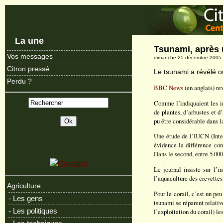
La une
Tsunami, après 
Vos messages
dimanche 25 décembre 2005.
Citron pressé
Le tsunami a révélé ou
Perdu ?
BBC News
(en anglais) re
Comme l’indiquaient les i
de plantes, d’arbustes et d
pu être considérable dans l
Une étude de l’IUCN (Inter
évidence la différence co
Dans le second, entre 5.000
Le journal insiste sur l’i
l’aquaculture des crevettes
Agriculture
Pour le corail, c’est un pe
- Les gens
tsunami se réparent relativ
- Les politiques
l’exploitation du corail) l