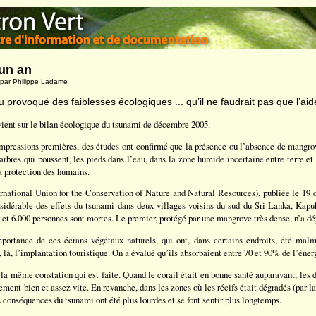
un an
par Philippe Ladame
 provoqué des faiblesses écologiques ... qu’il ne faudrait pas que l’ai
vient sur le bilan écologique du tsunami de décembre 2005.
mpressions premières, des études ont confirmé que la présence ou l’absence de mangro
’arbres qui poussent, les pieds dans l’eau, dans la zone humide incertaine entre terre et
a protection des humains.
national Union for the Conservation of Nature and Natural Resources), publiée le 19 
nsidérable des effets du tsunami dans deux villages voisins du sud du Sri Lanka, Ka
 et 6.000 personnes sont mortes. Le premier, protégé par une mangrove très dense, n’a d
mportance de ces écrans végétaux naturels, qui ont, dans certains endroits, été malme
, là, l’implantation touristique. On a évalué qu’ils absorbaient entre 70 et 90% de l’éner
u la même constation qui est faite. Quand le corail était en bonne santé auparavant, les 
ement bien et assez vite. En revanche, dans les zones où les récifs était dégradés (par l
es conséquences du tsunami ont été plus lourdes et se font sentir plus longtemps.