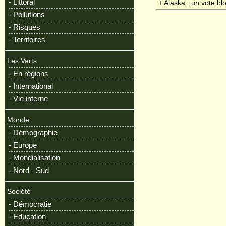
- Littoral
+ Alaska : un vote b
- Pollutions
- Risques
- Territoires
Les Verts
- En régions
- International
- Vie interne
Monde
- Démographie
- Europe
- Mondialisation
- Nord - Sud
Société
- Démocratie
- Education