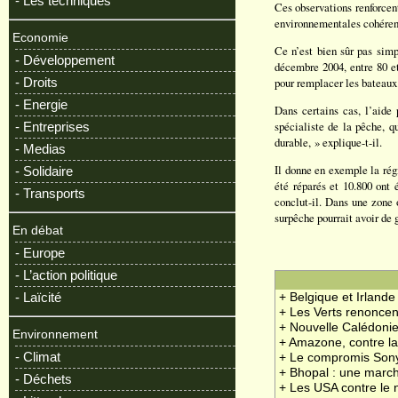
- Les techniques
Ces observations renforcent 
environnementales cohéren
Economie
Ce n’est bien sûr pas sim
- Développement
décembre 2004, entre 80 et
- Droits
pour remplacer les bateaux 
- Energie
Dans certains cas, l’aide 
spécialiste de la pêche, q
- Entreprises
durable, » explique-t-il.
- Medias
Il donne en exemple la rég
- Solidaire
été réparés et 10.800 ont 
- Transports
conclut-il. Dans une zone 
surpêche pourrait avoir de
En débat
- Europe
- L’action politique
- Laïcité
+ Belgique et Irlande
+ Les Verts renoncen
+ Nouvelle Calédonie
Environnement
+ Amazone, contre la
- Climat
+ Le compromis Sony
+ Bhopal : une march
- Déchets
+ Les USA contre le 