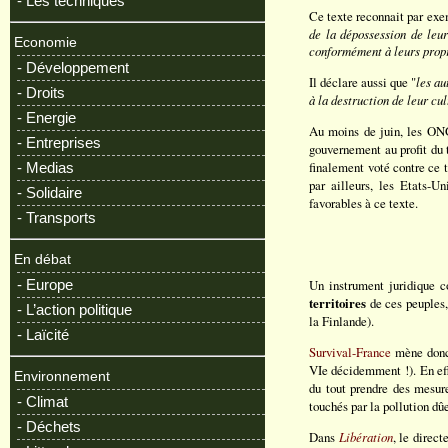
- Les techniques
Ce texte reconnait par exe
de la dépossession de leur
Economie
conformément à leurs propr
- Développement
Il déclare aussi que "
les au
- Droits
à la destruction de leur cul
- Energie
Au moins de juin, les ONG
- Entreprises
gouvernement au profit du t
finalement voté contre ce t
- Medias
par ailleurs, les Etats-U
- Solidaire
favorables à ce texte.
- Transports
En débat
- Europe
Un instrument juridique co
territoires
de ces peuples
- L’action politique
la Finlande).
- Laïcité
Survival-France
mène donc 
VIe décidemment !). En eff
Environnement
du tout prendre des mesur
- Climat
touchés par la pollution dûe
- Déchets
Dans
Libération
, le direc