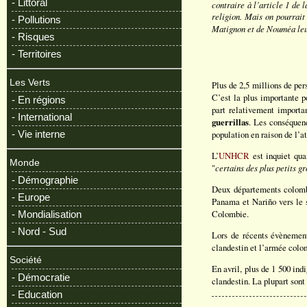
- Littoral
contraire à l’article 1 de l
religion. Mais on pourrai
- Pollutions
Matignon et de Nouméa leur 
- Risques
- Territoires
Les Verts
Plus de 2,5 millions de per
C’est la plus importante 
- En régions
part relativement importa
- International
guerrillas
. Les conséquenc
- Vie interne
population en raison de l’a
L’
UNHCR
est inquiet qua
Monde
"
certains des plus petits g
- Démographie
Deux départements colombi
- Europe
Panama et Nariño vers le s
Colombie.
- Mondialisation
- Nord - Sud
Lors de récents évènement
clandestin et l’armée colom
Société
En avril, plus de 1 500 in
- Démocratie
clandestin. La plupart sont
- Education