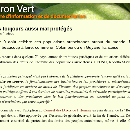
 toujours aussi mal protégés
les Pradeau
 9 août célèbre ces populations autochtones autout du monde. 
te beaucoup à faire, comme en Colombie ou en Guyane française.
 répartis dans quelque 70 pays, autant de traditions juridiques et de situations différ
 situation des droits de l’homme des populations autochtones à l’ONU, Rodolfo Stav
le problème principal n’est pas l’absence de législation appropriée (encore qu’il reste
mise en oeuvre
, le fonctionnement des institutions et les procédures et mécanisme
mes juridiques en matière de droits de l’homme des peuples autochtones ne s’accom
 et politiques offrant à ces derniers de nouvelles possibilités de véritable participation
canismes et des procédures dont le bon fonctionnement est essentiel au plein e
n’atteindront pas leurs objectifs.
"
e coïncide avec l’adoption au
Conseil des Droits de l’Homme
en juin dernier de la "
Dé
 qui devrait être approuvée par l’Assemblée générale, avant la fin de l’année. La Dé
ment essentiel de protection des droits des peuples autochtones, même si elle n