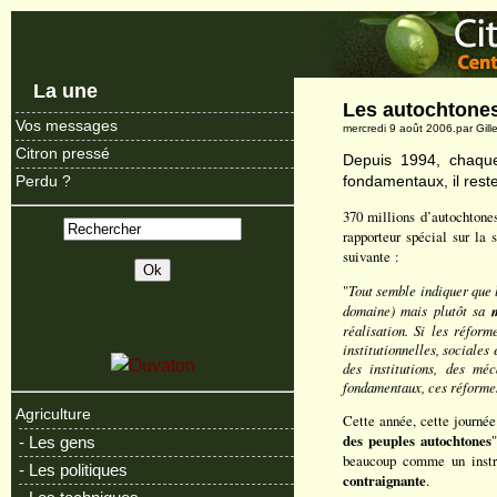
La une
Les autochtones
Vos messages
mercredi 9 août 2006.par Gil
Citron pressé
Depuis 1994, chaque
fondamentaux, il res
Perdu ?
370 millions d’autochtones
rapporteur spécial sur la
suivante :
"
Tout semble indiquer que 
domaine) mais plutôt sa
réalisation. Si les réfor
institutionnelles, sociales
des institutions, des mé
fondamentaux, ces réformes 
Agriculture
Cette année, cette journé
des peuples autochtones
"
- Les gens
beaucoup comme un instru
- Les politiques
contraignante
.