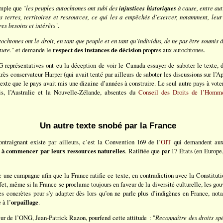
mple que "
les peuples autochtones ont subi des
injustices historiques
à cause, entre aut
s terres, territoires et ressources, ce qui les a empêchés d’exercer, notamment, leu
es besoins et intérêts
".
tochtones ont le droit, en tant que peuple et en tant qu’individus, de ne pas être soumis 
ture.
" et demande le
respect des instances de décision
propres aux autochtones.
 représentatives ont eu la déception de voir le Canada essayer de saboter le texte,
rès conservateur Harper (qui avait tenté par ailleurs de saboter les discussions sur l’
exte que le pays avait mis une dizaine d’années à construire. Le seul autre pays à voter
nis, l’Australie et la Nouvelle-Zélande, absentes du
Conseil des Droits de l’Homm
Un autre texte snobé par la France
ntraignant existe par ailleurs, c’est la Convention 169 de l’
OIT
qui demandent aux
,
à commencer par leurs ressources naturelles
. Ratifiée que par 17 États (en Europe,
une campagne afin que la France ratifie ce texte, en contradiction avec la Constituti
et, même si la France se proclame toujours en faveur de la diversité culturelle, les g
es concrètes pour s’y adapter dès lors qu’on ne parle plus d’indigènes en France, n
 à l’
orpaillage
.
teur de l’ONG, Jean-Patrick Razon, pourfend cette attitude : "
Reconnaître des droits spéc