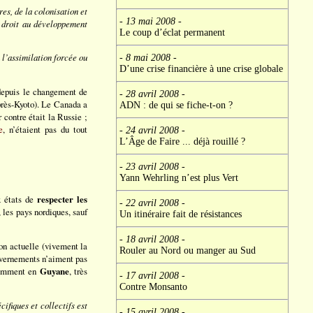
res, de la colonisation et
- 13 mai 2008
-
r droit au développement
Le coup d’éclat permanent
à l’assimilation forcée ou
- 8 mai 2008
-
D’une crise financière à une crise globale
 depuis le changement de
- 28 avril 2008
-
Après-Kyoto). Le Canada a
ADN : de qui se fiche-t-on ?
 contre était la Russie ;
e
, n’étaient pas du tout
- 24 avril 2008
-
L’Âge de Faire ... déjà rouillé ?
- 23 avril 2008
-
Yann Wehrling n’est plus Vert
 états de
respecter les
- 22 avril 2008
-
 les pays nordiques, sauf
Un itinéraire fait de résistances
- 18 avril 2008
-
on actuelle (vivement la
Rouler au Nord ou manger au Sud
ouvernements n’aiment pas
otamment en
Guyane
, très
- 17 avril 2008
-
Contre Monsanto
ifiques et collectifs est
- 15 avril 2008
-