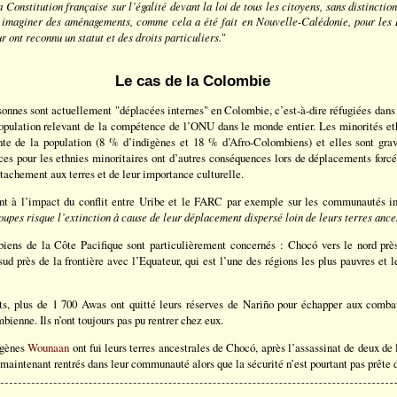
a Constitution française sur l’égalité devant la loi de tous les citoyens, sans distinctio
t imaginer des aménagements, comme cela a été fait en Nouvelle-Calédonie, pour les
ont reconnu un statut et des droits particuliers.
"
Le cas de la Colombie
sonnes sont actuellement "déplacées internes" en Colombie, c’est-à-dire réfugiées dans 
population relevant de la compétence de l’ONU dans le monde entier. Les minorités et
nte de la population (8 % d’indigènes et 18 % d’Afro-Colombiens) et elles sont gra
es pour les ethnies minoritaires ont d’autres conséquences lors de déplacements forcé
ttachement aux terres et de leur importance culturelle.
nt à l’impact du conflit entre Uribe et le FARC par exemple sur les communautés i
roupes risque l’extinction à cause de leur déplacement dispersé loin de leurs terres ance
ens de la Côte Pacifique sont particulièrement concernés : Chocó vers le nord près
ud près de la frontière avec l’Equateur, qui est l’une des régions les plus pauvres et
s, plus de 1 700 Awas ont quitté leurs réserves de Nariño pour échapper aux comba
bienne. Ils n’ont toujours pas pu rentrer chez eux.
digènes
Wounaan
ont fui leurs terres ancestrales de Chocó, après l’assassinat de deux de 
 maintenant rentrés dans leur communauté alors que la sécurité n’est pourtant pas prête de