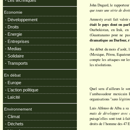
- Les techniques
John Dugard, le rapporteur 
que toute une série de droi
Economie
Amnesty avait fait valoir 
- Développement
était le pays dont on par
- Droits
Ouzbekistan, en Irak, en
- Energie
(Guantanamo pour ne pas 
dramatique au Darfour, ri
- Entreprises
- Medias
Au début du mois d’août, l
(Mexique, Pérou, Equateur,
- Solidaire
compte les attaques sur le
- Transports
les résolutions.
En débat
- Europe
Quel sera d’ailleurs le s
- L’action politique
l’ambassadeur mexicain L
- Laïcité
organisations "
sans légiti
Luis Alfonso de Alba a sa 
Environnement
mais de développer avec e
- Climat
puisqu’elles sont tout à fa
droits de l’homme des 47 
- Déchets