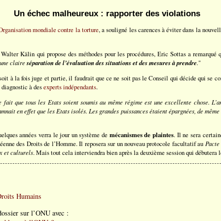
Un échec malheureux : rapporter des violations
Organisation mondiale contre la torture
, a souligné les carences à éviter dans la nouve
 Walter Kälin qui propose des méthodes pour les procédures, Eric Sottas a remarqué qu
 une claire
séparation de l’évaluation des situations et des mesures à prendre
.
"
oit à la fois juge et partie, il faudrait que ce ne soit pas le Conseil qui décide qui se c
e diagnostic à des
experts indépendants
.
e fait que tous les Etats soient soumis au même régime est une excellente chose. L
mnait en effet que les Etats isolés. Les grandes puissances étaient épargnées, de même 
uelques années verra le jour un système de
mécanismes de plaintes
. Il ne sera certai
éenne des Droits de l’Homme. Il reposera sur un nouveau protocole facultatif au
Pacte 
x et culturels
. Mais tout cela interviendra bien après la deuxième session qui débutera 
Droits Humains
 dossier sur l’ONU avec :