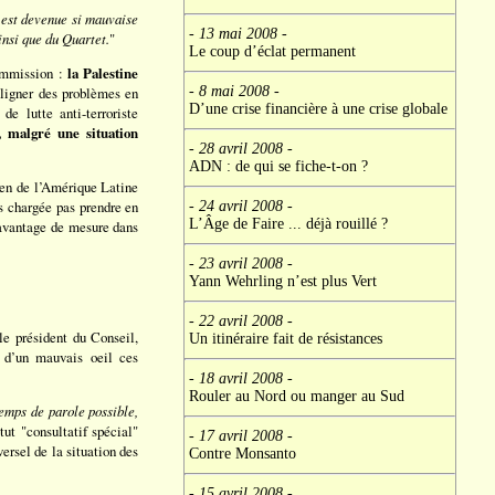
 est devenue si mauvaise
- 13 mai 2008
-
insi que du Quartet.
"
Le coup d’éclat permanent
commission :
la Palestine
- 8 mai 2008
-
uligner des problèmes en
D’une crise financière à une crise globale
e lutte anti-terroriste
, malgré une situation
- 28 avril 2008
-
ADN : de qui se fiche-t-on ?
ien de l’Amérique Latine
s chargée pas prendre en
- 24 avril 2008
-
L’Âge de Faire ... déjà rouillé ?
davantage de mesure dans
- 23 avril 2008
-
Yann Wehrling n’est plus Vert
- 22 avril 2008
-
le président du Conseil,
Un itinéraire fait de résistances
 d’un mauvais oeil ces
- 18 avril 2008
-
Rouler au Nord ou manger au Sud
temps de parole possible,
tut "consultatif spécial"
- 17 avril 2008
-
ersel de la situation des
Contre Monsanto
- 15 avril 2008
-