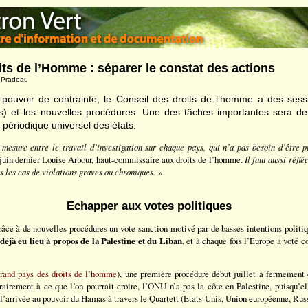
its de l’Homme : séparer le constat des actions
s Pradeau
pouvoir de contrainte, le Conseil des droits de l’homme a des ses
) et les nouvelles procédures. Une des tâches importantes sera de
ériodique universel des états.
 mesure entre le travail d’investigation sur chaque pays, qui n’a pas besoin d’être p
n juin dernier Louise Arbour, haut-commissaire aux droits de l’homme.
Il faut aussi réfl
s les cas de violations graves ou chroniques.
»
Echapper aux votes politiques
râce à de nouvelles procédures un vote-sanction motivé par de basses intentions politiq
déjà eu lieu à propos de la Palestine et du Liban
, et à chaque fois l’Europe a voté c
rand pays des droits de l’homme
), une première procédure début juillet a fermement
airement à ce que l’on pourrait croire, l’ONU n’a pas la côte en Palestine, puisqu’ell
 l’arrivée au pouvoir du Hamas à travers le Quartett (Etats-Unis, Union européenne, Russ