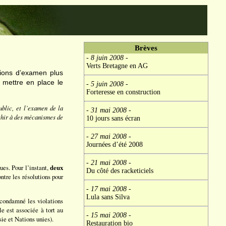
Brèves
- 8 juin 2008
-
Verts Bretagne en AG
sions d’examen plus
 mettre en place le
- 5 juin 2008
-
Forteresse en construction
ublic, et l’examen de la
- 31 mai 2008
-
échir à des mécanismes de
10 jours sans écran
- 27 mai 2008
-
Journées d’été 2008
- 21 mai 2008
-
ues. Pour l’instant,
deux
Du côté des racketiciels
ontre les résolutions pour
- 17 mai 2008
-
Lula sans Silva
 condamné les violations
e est associée à tort au
- 15 mai 2008
-
ie et Nations unies).
Restauration bio