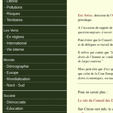
- Littoral
- Pollutions
- Risques
Eric Sottas
, directeur de l’
périodique.
- Territoires
A l’occasion du rapport de
Les Verts
question majeure, à savoir
- En régions
Pour éviter que le Conseil s
- International
et de déléguer ce travail d
- Vie interne
Il relève par contre que "
l
droits de l’homme ne conda
Monde
de larges soutiens.
"
- Démographie
Mais peut-être que d’ici q
- Europe
que celui de la Cour Europ
droits économiques, sociau
- Mondialisation
- Nord - Sud
Pour en savoir plus :
Société
Le site du Conseil des 
- Démocratie
- Education
Sur Citron-vert.info, le