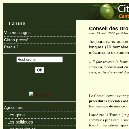
La une
Conseil des Dro
Vos messages
mardi 22 août 2006.par Gille
Citron pressé
Toujours sans aucun 
longues (10 semaines
Perdu ?
mécanisme d’examen p
«
Il faut trouver la bonne
situation
, reconnaissait e
suivi, particulièrement dan
Le
Conseil
devait éviter g
procédures spéciales ont 
leur
manque de nuance
.
Agriculture
Lancé par la Tunisie (
un g
- Les gens
commises par Israël. Contr
- Les politiques
boycott international après