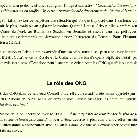
spécial chargé des territoires soulignait l’impact sanitaire : "
La situation économique
ts élémentaires en souffre. Or, cette situation découle directement de l’action d’Israël a
qu’il fallait éviter de perpétuer une situation qui n’a que trop duré dans l’ancienne 
lait le plus, mais où on agissait le moins
. Quant à Louise Arbour, elle a préféré so
 Corée du Nord, au Burma, au Soudan, en Somalie et encore dans les politiques d
le citer évidemment) qui devraient attirer l’attention du Conseil.
Pour l’instant
en a été fait
.
a situation au Liban a été examinée d’une manière toute aussi partisane, avec le sout
 Brésil, Cuba), et de la Russie et la Chine : la mission d’experts dépêchée n’était pa
s civils israéliens. C’est donc pour l’instant un échec pour les ONG qui réclamaient 
Le rôle des ONG
ort des ONG dans ce nouveau Conseil ? Le rôle consultatif a été assez apprécié par 
uis Alfonso de Alba. Mais ce dernier doit surtout ménager les états qui voient
mité démocratique
".
vision de la collaboration avec les ONG : "
Il ne s’agit pas de leur donner le plus de 
lles une relation plus mûre.
" Il leur a donc accordé à plusieurs d’entre elles un sta
it
utiles dans la coopération avec le Conseil
dans le cadre de l’examen périodique univ
Etats membres.