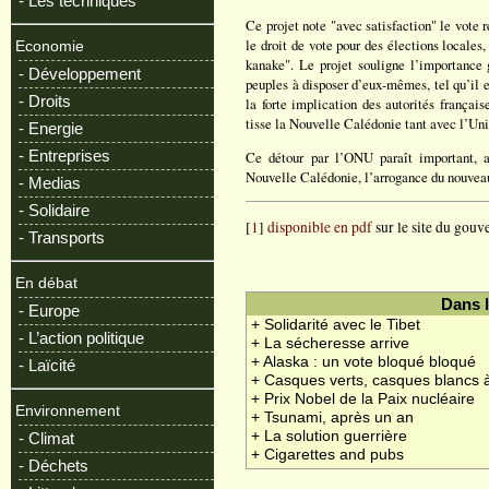
- Les techniques
Ce projet note "avec satisfaction" le vote 
le droit de vote pour des élections locales,
Economie
kanake". Le projet souligne l’importance
- Développement
peuples à disposer d’eux-mêmes, tel qu’il e
- Droits
la forte implication des autorités français
tisse la Nouvelle Calédonie tant avec l’Un
- Energie
- Entreprises
Ce détour par l’ONU paraît important, a
Nouvelle Calédonie, l’arrogance du nouveau 
- Medias
- Solidaire
[
1
]
disponible en pdf
sur le site du gou
- Transports
En débat
Dans 
- Europe
+ Solidarité avec le Tibet
- L’action politique
+ La sécheresse arrive
+ Alaska : un vote bloqué bloqué
- Laïcité
+ Casques verts, casques blancs 
+ Prix Nobel de la Paix nucléaire
Environnement
+ Tsunami, après un an
+ La solution guerrière
- Climat
+ Cigarettes and pubs
- Déchets