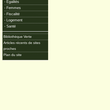
- Egalités
- Femmes
- Fiscalité
- Logement
- Santé
Bibliothèque Verte
Articles récents de sites
proches
Plan du site