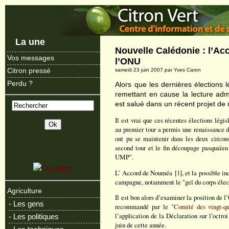
La une
Nouvelle Calédonie : l’A
Vos messages
l’ONU
Citron pressé
samedi 23 juin 2007.par Yves Caron
Perdu ?
Alors que les dernières élections l
remettant en cause la lecture a
est salué dans un récent projet de 
Il est vrai que ces récentes élections législ
au premier tour a permis une renaissance d
ont pu se maintenir dans les deux circonsc
second tour et le fin découpage pasquaïe
UMP".
L’ Accord de Nouméa [
1
], et la possible i
campagne, notamment le "gel du corps élect
Agriculture
Il est bon alors d’examiner la position de 
- Les gens
recommandé par le "
Comité des vingt-qu
l’application de la Déclaration sur l’octr
- Les politiques
juin de cette année.