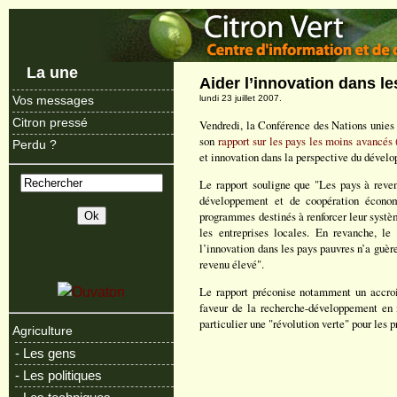
La une
Aider l’innovation dans l
lundi 23 juillet 2007.
Vos messages
Citron pressé
Vendredi, la Conférence des Nations unies
son
rapport sur les pays les moins avancé
Perdu ?
et innovation dans la perspective du dével
Le rapport souligne que "Les pays à rev
développement et de coopération écono
programmes destinés à renforcer leur systè
les entreprises locales. En revanche, l
l’innovation dans les pays pauvres n’a guè
revenu élevé".
Le rapport préconise notamment un accro
faveur de la recherche-développement en 
particulier une "révolution verte" pour les 
Agriculture
- Les gens
- Les politiques