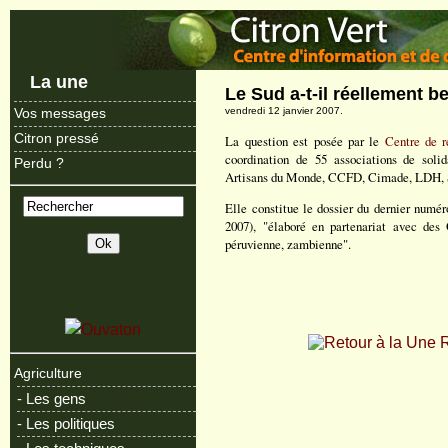
La une
Le Sud a-t-il réellement b
vendredi 12 janvier 2007.
Vos messages
Citron pressé
La question est posée par le
Centre de r
coordination de 55 associations de solida
Perdu ?
Artisans du Monde, CCFD, Cimade, LDH, Sec
Elle constitue le dossier du dernier numé
2007), "élaboré en partenariat avec des 
péruvienne, zambienne".
R
Agriculture
- Les gens
- Les politiques