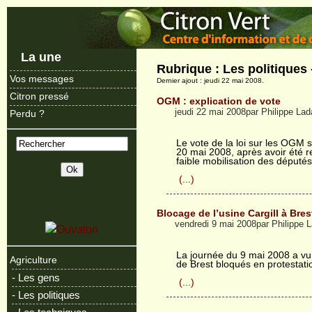
La une
Rubrique : Les politiques
Vos messages
Dernier ajout : jeudi 22 mai 2008.
Citron pressé
OGM : explication de vote
jeudi 22 mai 2008par Philippe La
Perdu ?
Le vote de la loi sur les OGM
20 mai 2008, après avoir été re
faible mobilisation des député
(...)
Blocage de l’usine Cargill à Bres
vendredi 9 mai 2008par Philippe
La journée du 9 mai 2008 a vu 
Agriculture
de Brest bloqués en protestat
- Les gens
(...)
- Les politiques