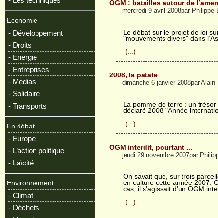
- Les techniques
OGM : batailles autour de l’am
mercredi 9 avril 2008par Philipp
Economie
Le débat sur le projet de loi s
- Développement
"mouvements divers" dans l’A
- Droits
(...)
- Energie
- Entreprises
2008, la patate
- Medias
dimanche 6 janvier 2008par Alain
- Solidaire
La pomme de terre : un trésor 
- Transports
déclaré 2008 "Année internati
(...)
En débat
- Europe
OGM interdit, pourtant ...
- L’action politique
jeudi 29 novembre 2007par Phili
- Laïcité
On savait que, sur trois parce
en culture cette année 2007. O
Environnement
cas, il s’agissait d’un OGM inter
- Climat
(...)
- Déchets