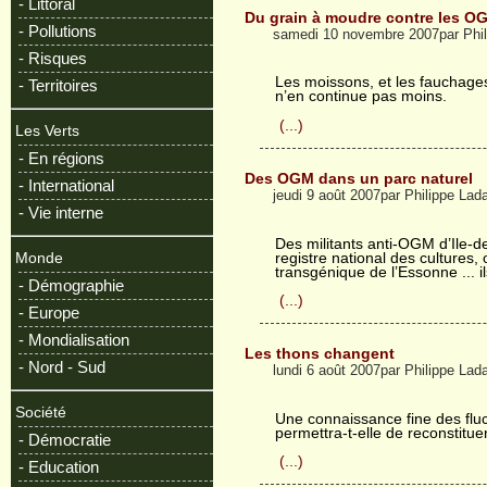
- Littoral
Du grain à moudre contre les O
- Pollutions
samedi 10 novembre 2007par Phi
- Risques
Les moissons, et les fauchages
- Territoires
n’en continue pas moins.
(...)
Les Verts
- En régions
Des OGM dans un parc naturel
- International
jeudi 9 août 2007par Philippe La
- Vie interne
Des militants anti-OGM d’Ile-d
registre national des cultures,
Monde
transgénique de l’Essonne ... il
- Démographie
(...)
- Europe
- Mondialisation
Les thons changent
- Nord - Sud
lundi 6 août 2007par Philippe La
Société
Une connaissance fine des fluc
permettra-t-elle de reconstitue
- Démocratie
(...)
- Education