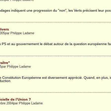
ages indiquent une progression du "non", les Verts précisent leur positi
ivers
 2005par Philippe Ladame
u PS et au gouvernement le débat autour de la question européenne fait
raître"
05par Philippe Ladame
e Constitution Européenne est diversement apprécié. Quand, en plus, 
duction
icielle de l’Union ?
bre 2004par Philippe Ladame