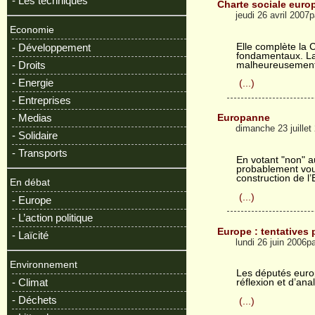
- Les techniques
Charte sociale euro
jeudi 26 avril 2007
Economie
Elle complète la
- Développement
fondamentaux. La 
- Droits
malheureusement 
- Energie
(...)
- Entreprises
- Medias
Europanne
dimanche 23 juille
- Solidaire
- Transports
En votant "non" a
probablement voul
construction de l’
En débat
(...)
- Europe
- L’action politique
Europe : tentatives 
- Laïcité
lundi 26 juin 2006p
Environnement
Les députés euro
- Climat
réflexion et d’ana
- Déchets
(...)