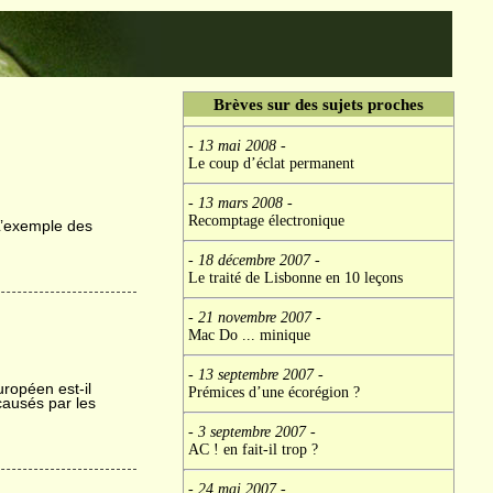
Brèves sur des sujets proches
- 13 mai 2008
-
Le coup d’éclat permanent
- 13 mars 2008
-
Recomptage électronique
 L’exemple des
- 18 décembre 2007
-
Le traité de Lisbonne en 10 leçons
- 21 novembre 2007
-
Mac Do ... minique
- 13 septembre 2007
-
uropéen est-il
Prémices d’une écorégion ?
ausés par les
- 3 septembre 2007
-
AC ! en fait-il trop ?
- 24 mai 2007
-