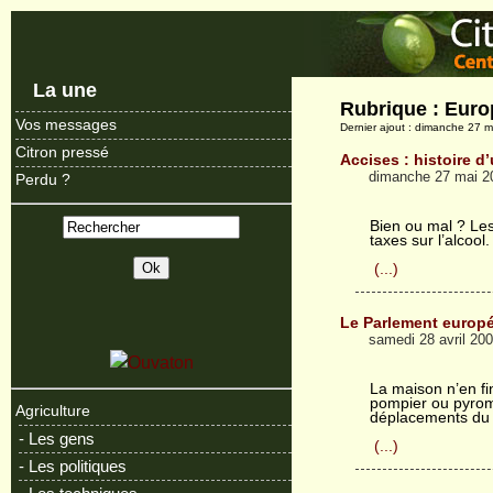
La une
Rubrique : Euro
Vos messages
Dernier ajout : dimanche 27 m
Citron pressé
Accises : histoire d
dimanche 27 mai 2
Perdu ?
Bien ou mal ? Les
taxes sur l’alcool.
(...)
Le Parlement europ
samedi 28 avril 200
La maison n’en fi
pompier ou pyrom
Agriculture
déplacements du
- Les gens
(...)
- Les politiques