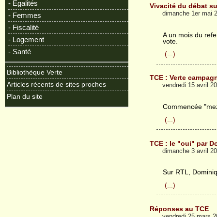
- Egalités
Vivacité du débat su
dimanche 1er mai 
- Femmes
- Fiscalité
A un mois du refe
- Logement
vote.
- Santé
(...)
Bibliothèque Verte
TCE : Verte campag
Articles récents de sites proches
vendredi 15 avril 
Plan du site
Commencée "mezzo 
(...)
TCE : le "oui" par 
dimanche 3 avril 2
Sur RTL, Dominiqu
(...)
Réponses au TCE
vendredi 25 mars 2