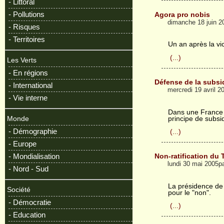
- Littoral
- Pollutions
Agora pro nobis
dimanche 18 juin 2
- Risques
- Territoires
Un an après la vi
(...)
Les Verts
- En régions
Défense de la subsid
- International
mercredi 19 avril 
- Vie interne
Dans une France m
principe de subsid
Monde
- Démographie
(...)
- Europe
- Mondialisation
Non-ratification du
lundi 30 mai 2005p
- Nord - Sud
La présidence de 
Société
pour le "non".
- Démocratie
(...)
- Education