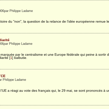
006par Philippe Ladame
ctoire du "non", la question de la relance de l’idée européenne remue 
iarité
2006par Philippe Ladame
arquée par le centralisme et une Europe fédérale qui peine à sortir d
iarité [
1
] balbutie.
 TCE
ar Philippe Ladame
l’UE a réagi au vote des français qui, le 29 mai, se sont prononcés à u