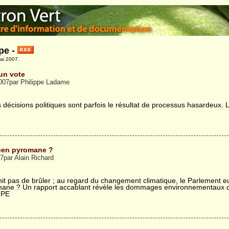
pe -
ai 2007.
’un vote
007par Philippe Ladame
 décisions politiques sont parfois le résultat de processus hasardeux.
éen pyromane ?
7par Alain Richard
nit pas de brûler ; au regard du changement climatique, le Parlement e
ane ? Un rapport accablant révèle les dommages environnementaux c
 PE