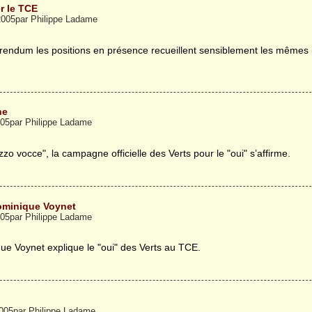
r le TCE
2005par Philippe Ladame
rendum les positions en présence recueillent sensiblement les mêmes 
ne
2005par Philippe Ladame
vocce", la campagne officielle des Verts pour le "oui" s’affirme.
Dominique Voynet
005par Philippe Ladame
e Voynet explique le "oui" des Verts au TCE.
005par Philippe Ladame