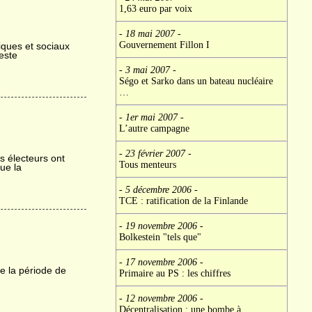
1,63 euro par voix
- 18 mai 2007
-
Gouvernement Fillon I
iques et sociaux
este
- 3 mai 2007
-
Ségo et Sarko dans un bateau nucléaire
…
- 1er mai 2007
-
L’autre campagne
- 23 février 2007
-
s électeurs ont
Tous menteurs
ue la
- 5 décembre 2006
-
TCE : ratification de la Finlande
- 19 novembre 2006
-
Bolkestein "tels que"
- 17 novembre 2006
-
e la période de
Primaire au PS : les chiffres
- 12 novembre 2006
-
Décentralisation : une bombe à